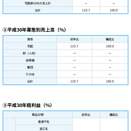
宅配卸以外の売上計
ー
ー
合計
110.7
100.0
②平成30年業態別売上高（％）
業態
前年比
構成比
宅配
110.7
100.0
卸（小売）
ー
ー
自販機
ー
ー
集団
ー
ー
その他
ー
ー
合計
110.7
100.0
③平成30年粗利益（％）
商品分類
前年比
構成比
普通牛乳
加工乳