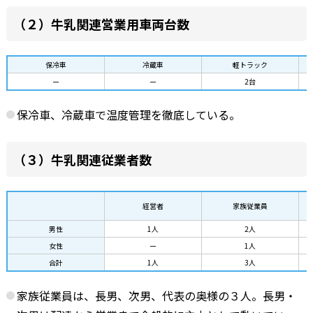
（２）牛乳関連営業用車両台数
保冷車
冷蔵車
軽トラック
ー
ー
2台
保冷車、冷蔵車で温度管理を徹底している。
（３）牛乳関連従業者数
経営者
家族従業員
男性
1人
2人
女性
ー
1人
合計
1人
3人
家族従業員は、長男、次男、代表の奥様の３人。長男・