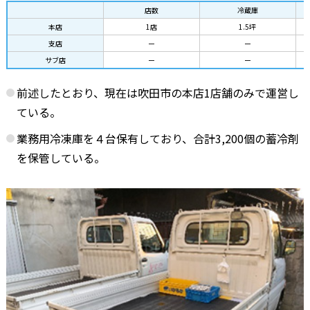
店数
冷蔵庫
本店
1店
1.5坪
支店
ー
ー
サブ店
ー
ー
前述したとおり、現在は吹田市の本店1店舗のみで運営し
ている。
業務用冷凍庫を４台保有しており、合計3,200個の蓄冷剤
を保管している。