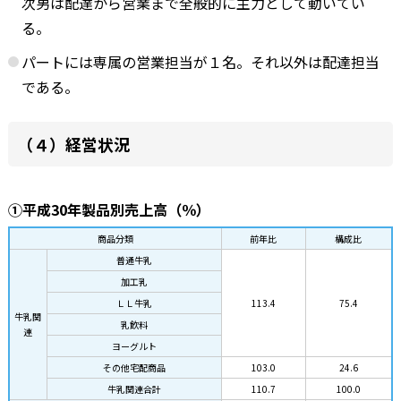
次男は配達から営業まで全般的に主力として動いてい
る。
パートには専属の営業担当が１名。それ以外は配達担当
である。
（４）経営状況
①平成30年製品別売上高（％）
商品分類
前年比
構成比
普通牛乳
加工乳
ＬＬ牛乳
113.4
75.4
牛乳関
乳飲料
連
ヨーグルト
その他宅配商品
103.0
24.6
牛乳関連合計
110.7
100.0