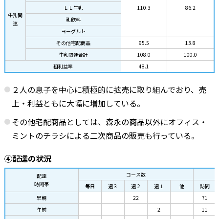
ＬＬ牛乳
110.3
86.2
牛乳関
乳飲料
連
ヨーグルト
その他宅配商品
95.5
13.8
牛乳関連合計
108.0
100.0
粗利益率
48.1
２人の息子を中心に積極的に拡売に取り組んでおり、売
上・利益ともに大幅に増加している。
その他宅配商品としては、森永の商品以外にオフィス・
ミントのチラシによる二次商品の販売も行っている。
④配達の状況
コース数
配達
時間帯
毎日
週３
週２
週１
他
訪問
早朝
22
71
午前
2
11