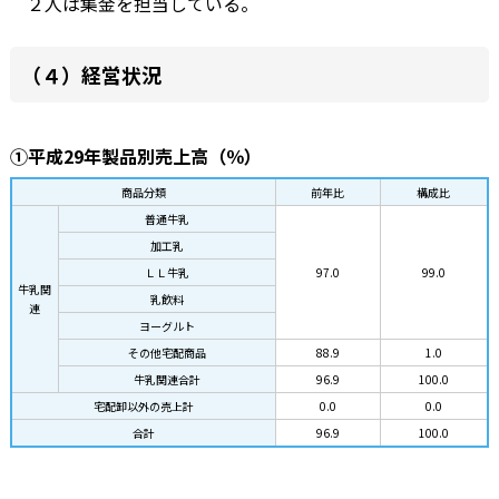
２人は集金を担当している。
（４）経営状況
①平成29年製品別売上高（％）
商品分類
前年比
構成比
普通牛乳
加工乳
ＬＬ牛乳
97.0
99.0
牛乳関
乳飲料
連
ヨーグルト
その他宅配商品
88.9
1.0
牛乳関連合計
96.9
100.0
宅配卸以外の売上計
0.0
0.0
合計
96.9
100.0