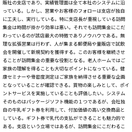
販社の支店であり、実績管理面は全て本社のシステムに沿
っている。しかし、営業やお客様のフォローは支店が独自
に工夫し、実行している。特に支店長が重視している訪問
集金は時間が掛かり効率は悪い。それでも訪問集金にこだ
わっているのが該店最大の特徴でありノウハウである。無
理な拡張営業は行わず、人が集まる郵便局や量販店で試飲
会を開催して新規契約を獲得する。このお客様を継続させ
ることが訪問集金の重要な役割となる。老人ホームではご
家族の理解を得ることも大切なポイントになっている。健
康セミナーや骨密度測定はご家族を納得させる重要な企画
となっていることが確認できる。買物の楽しみとして、ポイ
ントサービスを実施していることも評価したい。システム
そのものはパッケージソフト機能の１つであるが、会社独
自の牛乳ギフト券を利用して、付加価値の高い交換商品と
している。ギフト券で乳代の支払ができることも魅力的で
ある。支店という立場ではあるが、訪問集金にこだわるこ