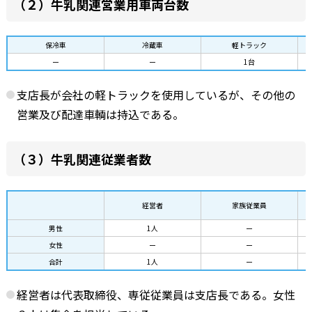
（２）牛乳関連営業用車両台数
保冷車
冷蔵車
軽トラック
ー
ー
1台
支店長が会社の軽トラックを使用しているが、その他の
営業及び配達車輌は持込である。
（３）牛乳関連従業者数
経営者
家族従業員
男性
1人
ー
女性
ー
ー
合計
1人
ー
経営者は代表取締役、専従従業員は支店長である。女性