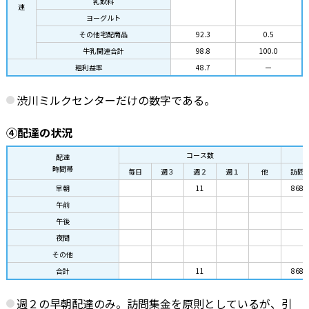
乳飲料
連
ヨーグルト
その他宅配商品
92.3
0.5
牛乳関連合計
98.8
100.0
粗利益率
48.7
ー
渋川ミルクセンターだけの数字である。
④配達の状況
コース数
配達
時間帯
毎日
週３
週２
週１
他
訪問
早朝
11
868
午前
午後
夜間
その他
合計
11
868
週２の早朝配達のみ。訪問集金を原則としているが、引