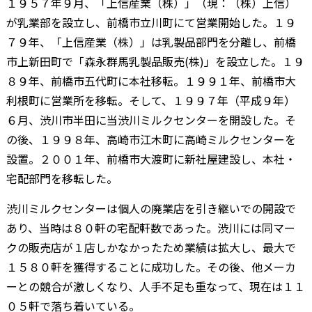
１９５７年９月、「上信産業（株）」（現：（株）上信）
が乳業部を設立し、前橋市立川町にて営業開始した。１９
７９年、「上信産業（株）」は乳製品部門を分離し、前橋
市上新田町で「森永群馬乳製品販売(株)」を設立した。１９
８９年、前橋市五代町に本社移転。１９９１年、前橋市大
利根町に営業所を移転。そして、１９９７年（平成９年）
６月、渋川市半田に当渋川ミルクセンターを開設した。そ
の後、１９９８年、高崎市江木町に高崎ミルクセンターを
設置。２００１年、前橋市大渡町に新社屋建設し、本社・
宅配部門を移転した。
渋川ミルクセンターは個人の廃業店を引き継いでの開設で
あり、当時は８０軒の宅配軒数であった。渋川には同マー
クの販売店が１店しかなかったため業績は拡大し、最大で
１５８０軒を獲得することに成功した。その後、他メーカ
ーとの競合が激しくなり、人手不足も重なって、現在は１１
０５軒で落ち着いている。