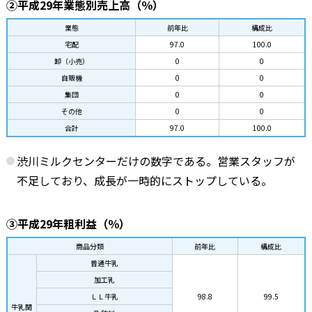
②平成29年業態別売上高（％）
業態
前年比
構成比
宅配
97.0
100.0
卸（小売）
0
0
自販機
0
0
集団
0
0
その他
0
0
合計
97.0
100.0
渋川ミルクセンターだけの数字である。営業スタッフが
不足しており、成長が一時的にストップしている。
③平成29年粗利益（％）
商品分類
前年比
構成比
普通牛乳
加工乳
ＬＬ牛乳
98.8
99.5
牛乳関