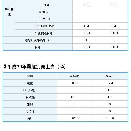
ＬＬ牛乳
105.6
96.6
牛乳関
乳飲料
連
ヨーグルト
その他宅配商品
98.4
3.4
牛乳関連合計
105.3
100.0
宅配卸以外の売上計
0
0
合計
105.3
100.0
②平成29年業態別売上高（％）
業態
前年比
構成比
宅配
103.9
97.4
卸（小売）
0
1.5
自販機
87.5
1.0
集団
0
0
その他
0
0
合計
105.3
100.0