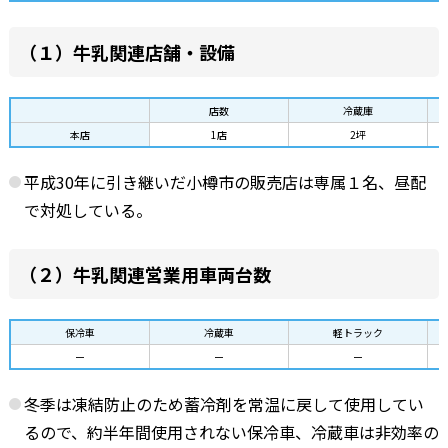
（１）牛乳関連店舗・設備
店数
冷蔵庫
本店
1店
2坪
平成30年に引き継いだ小樽市の販売店は専属１名、昼配
で対処している。
（２）牛乳関連営業用車両台数
保冷車
冷蔵車
軽トラック
ー
ー
ー
冬季は凍結防止のため蓄冷剤を常温に戻して使用してい
るので、約半年間使用されない保冷車、冷蔵車は非効率の