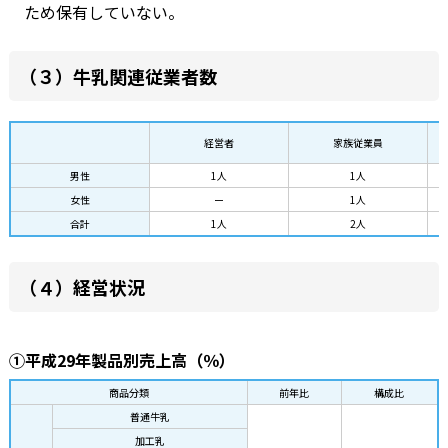
ため保有していない。
（３）牛乳関連従業者数
経営者
家族従業員
男性
1人
1人
女性
ー
1人
合計
1人
2人
（４）経営状況
①平成29年製品別売上高（％）
商品分類
前年比
構成比
普通牛乳
加工乳