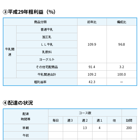
③平成29年粗利益（％）
商品分類
前年比
構成比
普通牛乳
加工乳
ＬＬ牛乳
109.9
96.8
牛乳関
乳飲料
連
ヨーグルト
その他宅配商品
91.4
3.2
牛乳関連合計
109.2
100.0
粗利益率
42.3
ー
④配達の状況
コース数
配達
時間帯
毎日
週３
週２
週１
他
訪問
早朝
13
4
200
午前