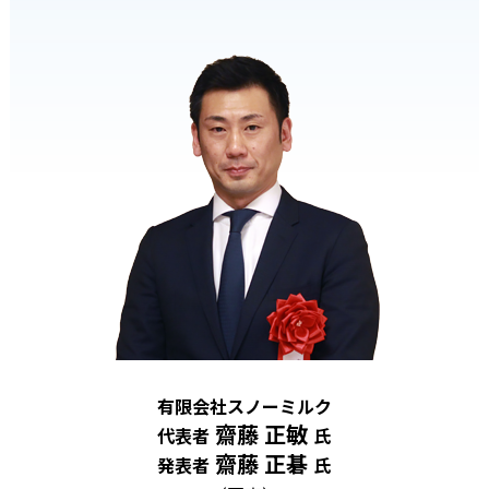
有限会社スノーミルク
齋藤 正敏
代表者
氏
齋藤 正碁
発表者
氏