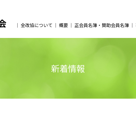
会
全改協について
概要
正会員名簿・賛助会員名簿
新着情報